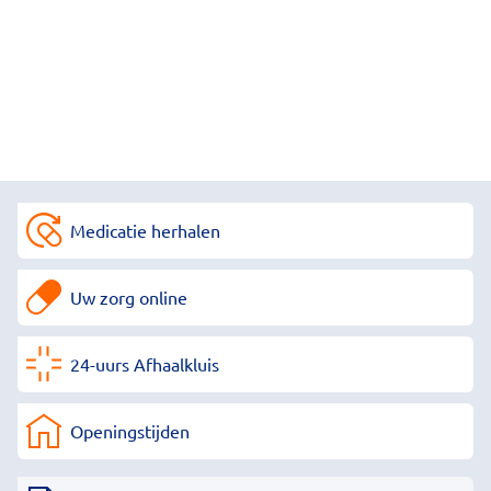
Medicatie herhalen
Uw zorg online
24-uurs Afhaalkluis
Openingstijden