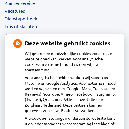
Klantenservice
Vacatures
Dienstapotheek
Tips of klachten
Privacy
Deze website gebruikt cookies
Wij gebruiken noodzakelijke cookies zodat deze
website goed kan werken. Voor analytische
Contact
cookies en externe inhoud vragen wij uw
toestemming.
Voor analytische cookies werken wij samen met
Acdapha Apotheek Stede Broec
Matomo en Google Analytics. Voor externe inhoud
Het Voert 5A, 1613KL Grootebroek
werken wij samen met Google (Maps, Translate en
0228 - 51 73 48
Reviews), YouTube, Vimeo, Facebook, Instagram, X
(Twitter), Qualizorg, Patiëntenvertellen en
info@apotheekstedebroec.nl
ZorgkaartNederland. Deze partijen kunnen
Inschrijven
gegevens zoals uw IP-adres verwerken.
Via Cookie-instellingen onderaan de website kunt
u op ieder moment uw toestemming intrekken of
Centrale administratie