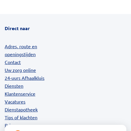
in
provincie
Utrecht
vanwege
besmetting'
Direct naar
op
Nationale
zorggids
Adres, route en
openingstijden
Contact
Uw zorg online
24-uurs Afhaalkluis
Diensten
Klantenservice
Vacatures
Dienstapotheek
Tips of klachten
Privacy