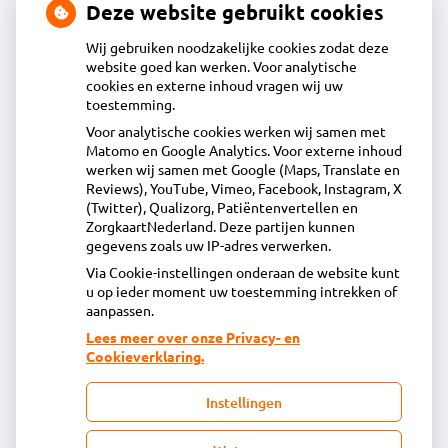
Deze website gebruikt cookies
Wij gebruiken noodzakelijke cookies zodat deze
website goed kan werken. Voor analytische
Contact
cookies en externe inhoud vragen wij uw
toestemming.
Voor analytische cookies werken wij samen met
Acdapha Apotheek Stede Broec
Matomo en Google Analytics. Voor externe inhoud
Het Voert 5A, 1613KL Grootebroek
werken wij samen met Google (Maps, Translate en
0228 - 51 73 48
Reviews), YouTube, Vimeo, Facebook, Instagram, X
(Twitter), Qualizorg, Patiëntenvertellen en
info@apotheekstedebroec.nl
ZorgkaartNederland. Deze partijen kunnen
Inschrijven
gegevens zoals uw IP-adres verwerken.
Via Cookie-instellingen onderaan de website kunt
u op ieder moment uw toestemming intrekken of
Centrale administratie
aanpassen.
Lees meer over onze Privacy- en
Cookieverklaring.
Heeft u vragen of opmerkingen over uw
toegestuurde rekening van de apotheek?
Instellingen
declaratie@acdaphagroep.nl