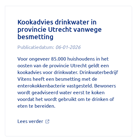
zonder
leefstijlaanpassingen
weer
Kookadvies drinkwater in
gewichtstoename'
provincie Utrecht vanwege
op
besmetting
Nationale
zorggids
Publicatiedatum:
06-01-2026
Voor ongeveer 85.000 huishoudens in het
oosten van de provincie Utrecht geldt een
kookadvies voor drinkwater. Drinkwaterbedrijf
Vitens heeft een besmetting met de
enterokokkenbacterie vastgesteld. Bewoners
wordt geadviseerd water eerst te koken
voordat het wordt gebruikt om te drinken of
eten te bereiden.
over
Lees verder
'Kookadvies
drinkwater