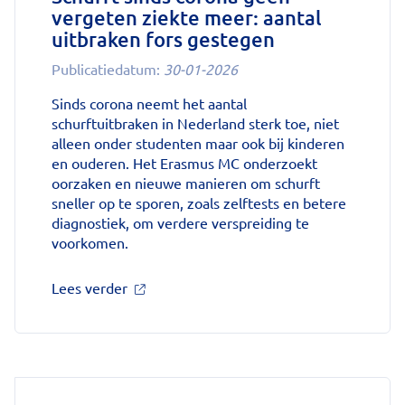
toe'
vergeten ziekte meer: aantal
op
uitbraken fors gestegen
Nationale
zorggids
Publicatiedatum:
30-01-2026
Sinds corona neemt het aantal
schurftuitbraken in Nederland sterk toe, niet
alleen onder studenten maar ook bij kinderen
en ouderen. Het Erasmus MC onderzoekt
oorzaken en nieuwe manieren om schurft
sneller op te sporen, zoals zelftests en betere
diagnostiek, om verdere verspreiding te
voorkomen.
over
Lees verder
'Schurft
sinds
corona
geen
vergeten
ziekte