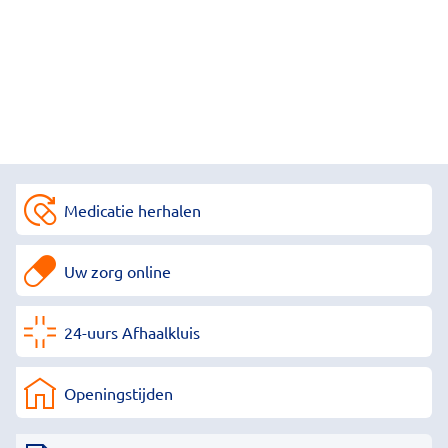
Medicatie herhalen
Uw zorg online
24-uurs Afhaalkluis
Openingstijden