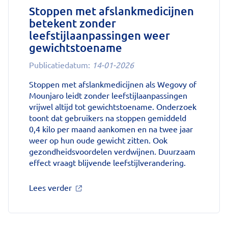
meer:
Stoppen met afslankmedicijnen
aantal
betekent zonder
uitbraken
leefstijlaanpassingen weer
fors
gestegen'
gewichtstoename
op
Publicatiedatum:
14-01-2026
Nationale
zorggids
Stoppen met afslankmedicijnen als Wegovy of
Mounjaro leidt zonder leefstijlaanpassingen
vrijwel altijd tot gewichtstoename. Onderzoek
toont dat gebruikers na stoppen gemiddeld
0,4 kilo per maand aankomen en na twee jaar
weer op hun oude gewicht zitten. Ook
gezondheidsvoordelen verdwijnen. Duurzaam
effect vraagt blijvende leefstijlverandering.
over
Lees verder
'Stoppen
met
afslankmedicijnen
betekent