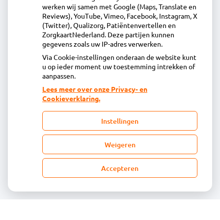
Het Voert 5A, 1613KL Grootebroek
werken wij samen met Google (Maps, Translate en
0228 - 51 73 48
Reviews), YouTube, Vimeo, Facebook, Instagram, X
(Twitter), Qualizorg, Patiëntenvertellen en
info@apotheekstedebroec.nl
ZorgkaartNederland. Deze partijen kunnen
Inschrijven
gegevens zoals uw IP-adres verwerken.
Via Cookie-instellingen onderaan de website kunt
u op ieder moment uw toestemming intrekken of
Centrale administratie
aanpassen.
Lees meer over onze Privacy- en
Cookieverklaring.
Heeft u vragen of opmerkingen over uw
toegestuurde rekening van de apotheek?
Instellingen
declaratie@acdaphagroep.nl
Weigeren
Accepteren
Volg ons
Bezoek
onze
facebook
pagina
© Acdapha Groep