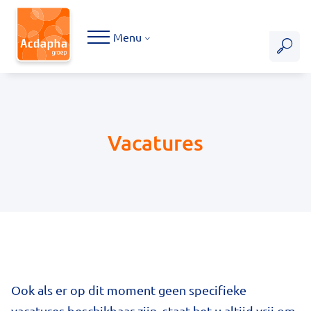
Hoofdmenu
Menu
Vacatures
Ook als er op dit moment geen specifieke
vacatures beschikbaar zijn, staat het u altijd vrij om