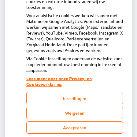
cookies en externe inhoud vragen wij uw
toestemming.
Voor analytische cookies werken wij samen met
Acdapha Apotheek Stede Broec
Matomo en Google Analytics. Voor externe inhoud
Het Voert 5A, 1613KL Grootebroek
werken wij samen met Google (Maps, Translate en
0228 - 51 73 48
Reviews), YouTube, Vimeo, Facebook, Instagram, X
(Twitter), Qualizorg, Patiëntenvertellen en
info@apotheekstedebroec.nl
ZorgkaartNederland. Deze partijen kunnen
Inschrijven
gegevens zoals uw IP-adres verwerken.
Via Cookie-instellingen onderaan de website kunt
u op ieder moment uw toestemming intrekken of
Centrale administratie
aanpassen.
Lees meer over onze Privacy- en
Cookieverklaring.
Heeft u vragen of opmerkingen over uw
toegestuurde rekening van de apotheek?
Instellingen
declaratie@acdaphagroep.nl
Weigeren
Accepteren
Volg ons
Bezoek